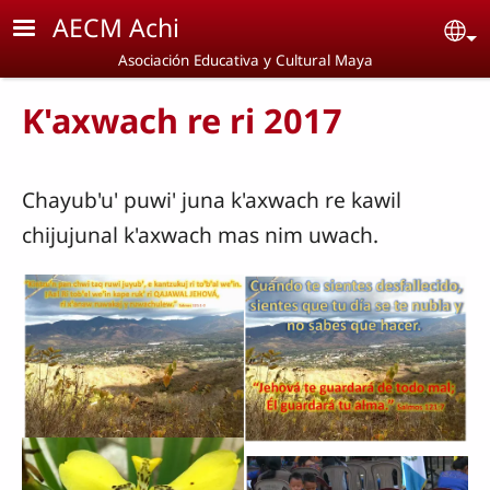
Pasar al contenido principal
AECM Achi
Se
Asociación Educativa y Cultural Maya
K'axwach re ri 2017
Chayub'u' puwi' juna k'axwach re kawil
chijujunal k'axwach mas nim uwach.