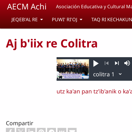
Pasar al contenido principal
AECM Achi
Asociación Educativa y Cultural M
JEQEB'AL RE
PUWI' RI'OJ
TAQ RI KECHAKUN
Aj b'iix re Colitra
Ka'an
Si
che
Anterior
Siguient
cha'
Kilik
utz ka'an pan tz'ib'anik o ka
Compartir