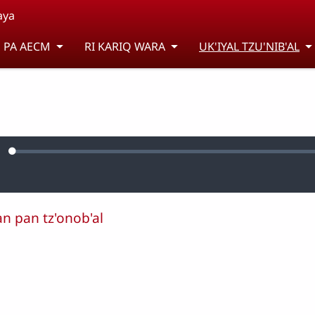
aya
 PA AECM
RI KARIQ WARA
UK'IYAL TZU'NIB'AL
Loaded
:
lenciar
0.58%
e
'an pan tz'onob'al