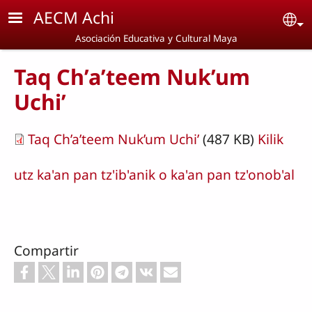
Pasar al contenido principal
AECM Achi
Se
Asociación Educativa y Cultural Maya
Taq Ch’a’teem Nuk’um
Uchi’
Taq Ch’a’teem Nuk’um Uchi’
(487 KB)
Kilik
utz ka'an pan tz'ib'anik o ka'an pan tz'onob'al
Compartir