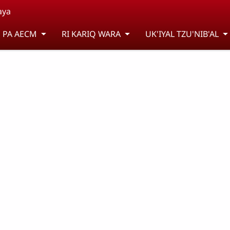
aya
 PA AECM
RI KARIQ WARA
UK'IYAL TZU'NIB'AL