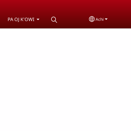
PA OJ K'OWI
Achi
Select your lan