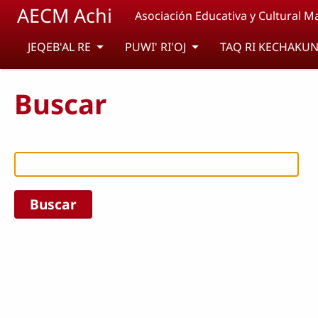
Pasar al contenido principal
AECM Achi
Asociación Educativa y Cultural M
JEQEB'AL RE
PUWI' RI'OJ
TAQ RI KECHAKUN
Buscar