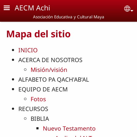
Pasar al contenido principal
AECM Achi
Se
Asociación Educativa y Cultural Maya
Mapa del sitio
INICIO
ACERCA DE NOSOTROS
Misión/visión
ALFABETO PA QACH'AB'AL
EQUIPO DE AECM
Fotos
RECURSOS
BIBLIA
Nuevo Testamento