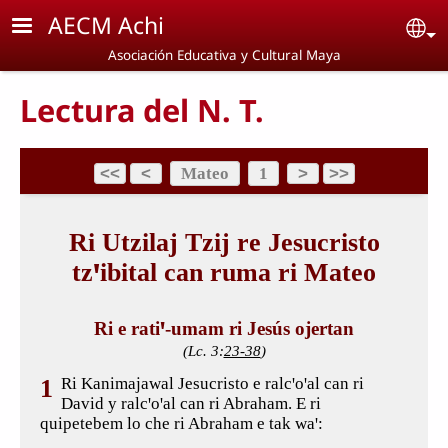
Pasar al contenido principal
AECM Achi
Se
Asociación Educativa y Cultural Maya
Lectura del N. T.